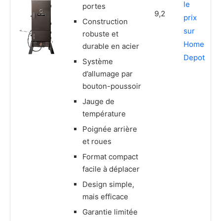
le
portes
9,2
prix
Construction
sur
robuste et
Home
durable en acier
Depot
Système
d’allumage par
bouton-poussoir
Jauge de
température
Poignée arrière
et roues
Format compact
facile à déplacer
Design simple,
mais efficace
Garantie limitée