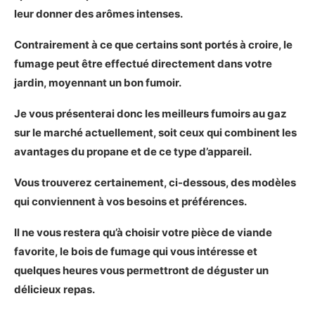
Les plus
leur donner des arômes intenses.
Les moins
Notre verdict sur le Broil King 923617
Contrairement à ce que certains sont portés à croire, le
fumage peut être effectué directement dans votre
Notre choix pour un fumoir au gaz à petit budget
jardin, moyennant un bon fumoir.
Présentation du Masterbuilt MB26050412
Les caractéristiques principales du
Je vous présenterai donc les meilleurs fumoirs au gaz
Masterbuilt MB26050412
sur le marché actuellement, soit ceux qui combinent les
Démonstration photo du Masterbuilt
avantages du propane et de ce type d’appareil.
MB26050412
Mon avis sur le Masterbuilt MB26050412
Vous trouverez certainement, ci-dessous, des modèles
Avantages et inconvénients du Masterbuilt
qui conviennent à vos besoins et préférences.
MB26050412
Les plus
Il ne vous restera qu’à choisir votre pièce de viande
Les moins
favorite, le bois de fumage qui vous intéresse et
Notre verdict sur le Masterbuilt
quelques heures vous permettront de déguster un
MB26050412
délicieux repas.
Les alternatives pour acheter un fumoir au gaz