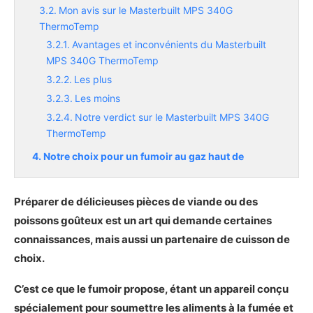
Mon avis sur le Masterbuilt MPS 340G
ThermoTemp
Avantages et inconvénients du Masterbuilt
MPS 340G ThermoTemp
Les plus
Les moins
Notre verdict sur le Masterbuilt MPS 340G
ThermoTemp
Notre choix pour un fumoir au gaz haut de
gamme
Présentation du Broil King 923617
Préparer de délicieuses pièces de viande ou des
Les caractéristiques principales du Broil King
poissons goûteux est un art qui demande certaines
923617
connaissances, mais aussi un partenaire de cuisson de
Démonstration photo du Broil King 923617
choix.
Mon avis sur le Broil King 923617
Avantages et inconvénients du Broil King
C’est ce que le fumoir propose, étant un appareil conçu
923617
spécialement pour soumettre les aliments à la fumée et