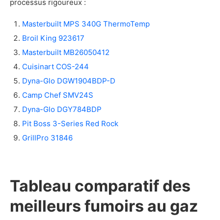
processus rigoureux :
Quels sont les inconvénients des fumoirs au
gaz?
Masterbuilt MPS 340G ThermoTemp
Est-ce que je peux utiliser mon fumoir au gaz
Broil King 923617
en hiver?
Masterbuilt MB26050412
Nos critères de choix pour acheter un fumoir au
Cuisinart COS-244
gaz
Dyna-Glo DGW1904BDP-D
La gestion de la température
Camp Chef SMV24S
Le prix
La durabilité
Dyna-Glo DGY784BDP
La robustesse
Pit Boss 3-Series Red Rock
Nos sources
GrillPro 31846
Tableau comparatif des
meilleurs fumoirs au gaz