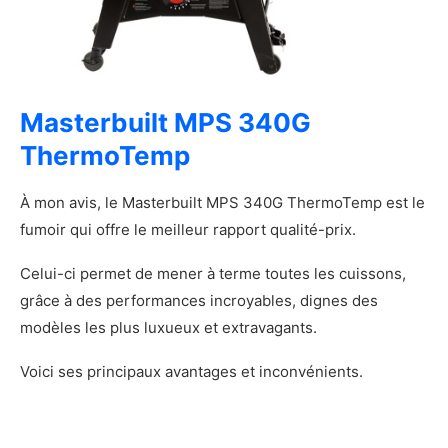
Les moins
Notre verdict sur le Dyna-Glo
DGW1904BDP-D
Présentation du Camp Chef SMV24S
Masterbuilt MPS 340G
Les caractéristiques principales du Camp
Chef SMV24S
ThermoTemp
Démonstration photo du Camp Chef
SMV24S
À mon avis, le Masterbuilt MPS 340G ThermoTemp est le
Mon avis sur le Camp Chef SMV24S
fumoir qui offre le meilleur rapport qualité-prix.
Avantages et inconvénients du Camp Chef
SMV24S
Celui-ci permet de mener à terme toutes les cuissons,
Les plus
grâce à des performances incroyables, dignes des
Les moins
modèles les plus luxueux et extravagants.
Notre verdict sur le Camp Chef SMV24S
Voici ses principaux avantages et inconvénients.
Présentation du Dyna-Glo DGY784BDP
Les caractéristiques principales du Dyna-Glo
DGY784BDP