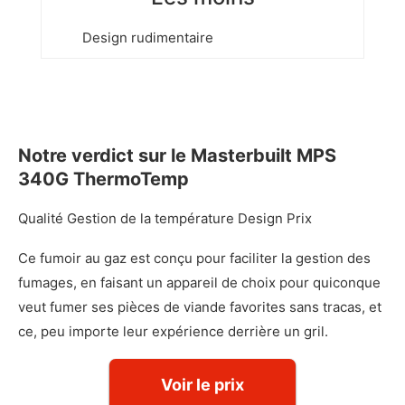
Design rudimentaire
Notre verdict sur le Masterbuilt MPS
340G ThermoTemp
Qualité
4.5 out of 5.0 stars
Gestion de la température
4.5 out of 5.0 stars
Design
4.0 out of 5.0 star
Prix
4.0 out of 5.0 
Ce fumoir au gaz est conçu pour faciliter la gestion des
fumages, en faisant un appareil de choix pour quiconque
veut fumer ses pièces de viande favorites sans tracas, et
ce, peu importe leur expérience derrière un gril.
Voir le prix