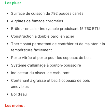
Démonstration photo du Dyna-Glo
Les plus :
DGY784BDP
Surface de cuisson de 792 pouces carrés
Mon avis sur le Dyna-Glo DGY784BDP
4 grilles de fumage chromées
Avantages et inconvénients du Dyna-Glo
DGY784BDP
Brûleur en acier inoxydable produisant 15 750 BTU
Les plus
Construction à double paroi en acier
Les moins
Thermostat permettant de contrôler et de maintenir la
Notre verdict sur le Dyna-Glo DGY784BDP
température facilement
Présentation du Pit Boss 3-Series Red Rock
Porte vitrée et porte pour les copeaux de bois
Les caractéristiques principales du Pit Boss
Système d’allumage à bouton-poussoire
3-Series Red Rock
Indicateur du niveau de carburant
Démonstration photo du Pit Boss 3-Series
Red Rock
Contenant à graisse et bac à copeaux de bois
amovibles
Mon avis sur le Pit Boss 3-Series Red Rock
Avantages et inconvénients du Pit Boss 3-
Bol d’eau
Series Red Rock
Les plus
Les moins :