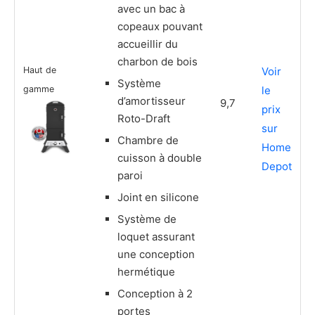
avec un bac à
copeaux pouvant
accueillir du
charbon de bois
Haut de
Voir
Système
gamme
le
d’amortisseur
9,7
prix
Roto-Draft
sur
Chambre de
Home
cuisson à double
Depot
paroi
Joint en silicone
Système de
loquet assurant
une conception
hermétique
Conception à 2
portes