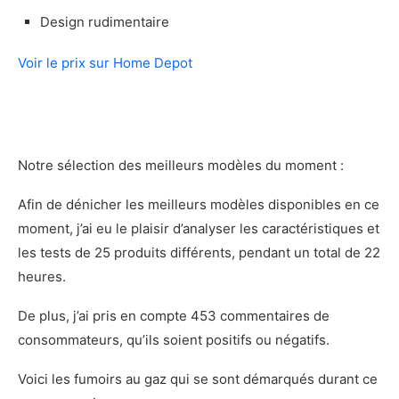
Les moins
Design rudimentaire
Notre verdict sur le Pit Boss 3-Series Red
Rock
Voir le prix sur Home Depot
Présentation du GrillPro 31846
Les caractéristiques principales du GrillPro
31846
Démonstration photo du GrillPro 31846
Notre sélection des meilleurs modèles du moment :
Mon avis sur le GrillPro 31846
Avantages et inconvénients du GrillPro
Afin de dénicher les meilleurs modèles disponibles en ce
31846
moment, j’ai eu le plaisir d’analyser les caractéristiques et
Les plus
les tests de 25 produits différents, pendant un total de 22
Les moins
heures.
Notre verdict sur le GrillPro 31846
De plus, j’ai pris en compte 453 commentaires de
Notre approche
consommateurs, qu’ils soient positifs ou négatifs.
Notre méthode
À savoir avant d’acheter un fumoir au gaz
Voici les fumoirs au gaz qui se sont démarqués durant ce
Quels sont les avantages des fumoirs au gaz?