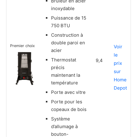
Brûleur en acier
inoxydable
Puissance de 15
750 BTU
Construction à
double paroi en
Premier choix
Voir
acier
le
Thermostat
9,4
prix
précis
sur
maintenant la
Home
température
Depot
Porte avec vitre
Porte pour les
copeaux de bois
Système
d’allumage à
bouton-