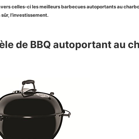
u Weber Master Touch Premium
ravers celles-ci les meilleurs barbecues autoportants au charb
istiques principales du Weber Master Touch Premium
 sûr, l’investissement.
on photo et vidéo du Weber Master Touch Premium
e Weber Master Touch Premium
t inconvénients du Weber Master Touch Premium
èle de BBQ autoportant au c
ct sur le Weber Master Touch Premium
u Kamado Joe Kettle
istiques principales du Kamado Joe Kettle
on photo du Kamado Joe Kettle
e Kamado Joe Kettle
t inconvénients du Kamado Joe Kettle
ct sur le Kamado Joe Kettle
u Napoleon Kettle 22,5