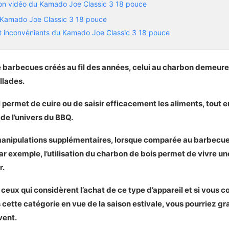
on vidéo du Kamado Joe Classic 3 18 pouce
e Kamado Joe Classic 3 18 pouce
t inconvénients du Kamado Joe Classic 3 18 pouce
e barbecues créés au fil des années, celui au charbon demeure 
ct sur le Kamado Joe Classic 3 18 pouce
llades.
un BBQ autoportant au charbon à petit budget
il permet de cuire ou de saisir efficacement les aliments, tout 
 Weber Original Kettle 22
de l’univers du BBQ.
stiques principales du Weber Original Kettle 22
n photo et vidéo du Weber Original Kettle 22
nipulations supplémentaires, lorsque comparée au barbecue
 Weber Original Kettle 22
ar exemple, l’utilisation du charbon de bois permet de vivre u
 inconvénients du Weber Original Kettle 22
r.
e ceux qui considèrent l’achat de ce type d’appareil et si vous
t sur le Weber Original Kettle 22
ns cette catégorie en vue de la saison estivale, vous pourriez 
vent.
pour acheter un BBQ autportant au charbon