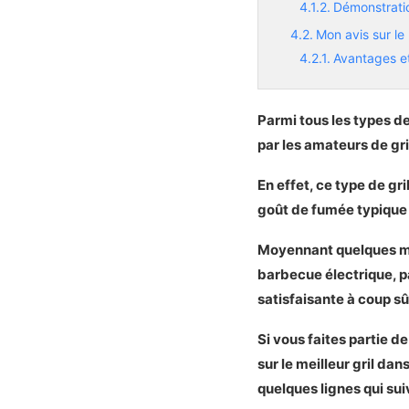
Démonstrati
Mon avis sur l
Avantages e
Les plus
Les moins
Parmi tous les types d
Notre verdi
par les amateurs de gri
Notre choix pour 
En effet, ce type de gr
Présentation du
goût de fumée typique 
Les caractéri
Démonstratio
Moyennant quelques ma
Mon avis sur le
barbecue électrique, p
Avantages et
satisfaisante à coup sû
Les plus
Les moins
Si vous faites partie d
Notre verdic
sur le meilleur gril da
quelques lignes qui sui
Les alternatives 