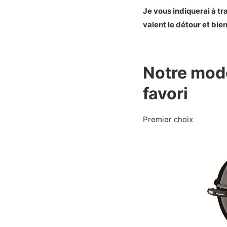
Présentation d
Je vous indiquerai à t
Les caractér
valent le détour et bien
Démonstrati
Mon avis sur l
Avantages e
Notre mod
Les plus
Les moins
favori
Notre verdi
Présentation d
Premier choix
Les caractér
Démonstrati
Mon avis sur l
Avantages e
Les plus
Les moins
Notre verdi
Présentation d