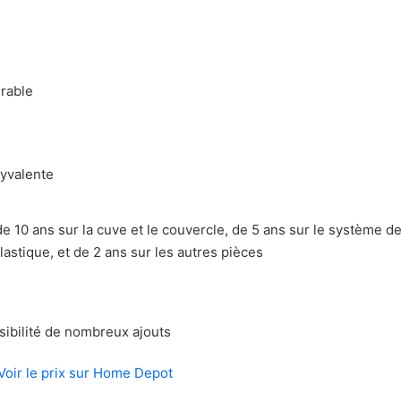
istiques principales du Broil King Regal Charcoal 500
on photo du Broil King Regal Charcoal 500
e Broil King Regal Charcoal 500
t inconvénients du Broil King Regal Charcoal 500
urable
ct sur le Broil King Regal Charcoal 500
lyvalente
e 10 ans sur la cuve et le couvercle, de 5 ans sur le système de
d’acheter un barbecue autoportant au charbon
stique, et de 2 ans sur les autres pièces
 combustible peut être utilisé avec un barbecue au charbon?
ait l’allumage d’un BBQ au charbon?
d’autres éléments doivent accompagner l’achat du BBQ?
sibilité de nombreux ajouts
 choix pour acheter un barbecue autoportant au charbon
Voir le prix sur Home Depot
e cuisson