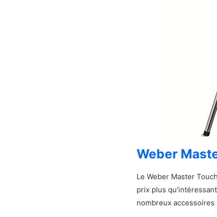
Les caractér
Démonstrati
Mon avis sur le
Avantages et
Les plus
Les moins
Notre verdic
Présentation d
Les caractér
Démonstrati
Mon avis sur 
Weber Maste
Avantages e
Les plus
Le Weber Master Touch 
Les moins
prix plus qu’intéressan
Notre verdi
nombreux accessoires p
Présentation du