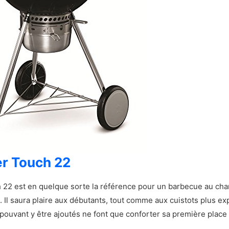
istiques principales du Napoleon Kettle 22,5
on photo et vidéo du Napoleon Kettle 22,5
 Napoleon Kettle 22,5
 inconvénients du Napoleon Kettle 22,5
t sur le Napoleon Kettle 22,5
u Weber Summit Kamado E6
istiques principales du Weber Summit Kamado E6
on photo du Weber Summit Kamado E6
le Weber Summit Kamado E6
r Touch 22
t inconvénients du Weber Summit Kamado E6
22 est en quelque sorte la référence pour un barbecue au char
t. Il saura plaire aux débutants, tout comme aux cuistots plus ex
ct sur le Weber Summit Kamado E6
ouvant y être ajoutés ne font que conforter sa première plac
 Broil King Regal Charcoal 500