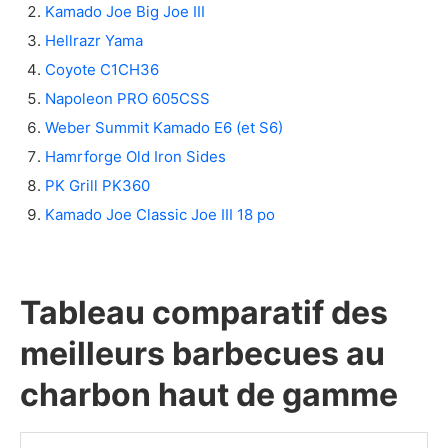
sur charbon de bois?
Kamado Joe Big Joe III
Comment allumer mon barbecue charbon?
Hellrazr Yama
Nos critères de choix pour acheter un un
Coyote C1CH36
barbecue au charbon haut de gamme
Napoleon PRO 605CSS
La garantie
Weber Summit Kamado E6 (et S6)
Le prix
Hamrforge Old Iron Sides
La durabilité
PK Grill PK360
La robustesse
Kamado Joe Classic Joe III 18 po
Nos sources
Tableau comparatif des
meilleurs barbecues au
charbon haut de gamme