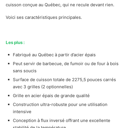
Mon avis sur le Weber Summit Kamado E6 (et
cuisson conçue au Québec, qui ne recule devant rien.
S6)
Avantages et inconvénients du Weber
Voici ses caractéristiques principales.
Summit Kamado E6 (et S6)
Les plus
Les moins
Les plus :
Notre verdict sur le Weber Summit Kamado
E6 (et S6)
Fabriqué au Québec à partir d’acier épais
Présentation du Hamrforge Old Iron Sides
Peut servir de barbecue, de fumoir ou de four à bois
Les caractéristiques principales du
sans soucis
Hamrforge Old Iron Sides
Surface de cuisson totale de 2275,5 pouces carrés
Démonstration photo du Hamrforge Old Iron
avec 3 grilles (2 optionnelles)
sides
Grille en acier épais de grande qualité
Mon avis sur le Hamrforge Old Iron Sides
Construction ultra-robuste pour une utilisation
Avantages et inconvénients du Hamrforge
intensive
Old Iron Sides
Les plus
Conception à flux inversé offrant une excellente
stabilité de la température
Les moins