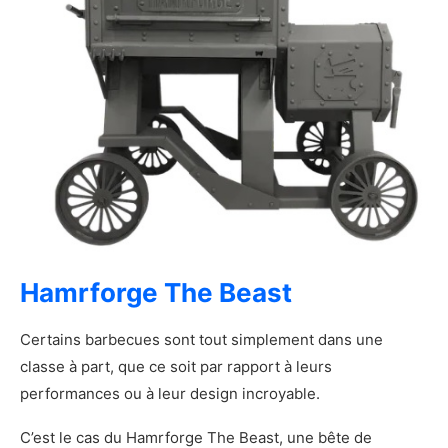
Présentation du Napoleon PRO 605CSS
Les caractéristiques principales du Napoleon
PRO 605CSS
Démonstration photo du Napoleon PRO
605CSS
Mon avis sur le Napoleon PRO 605CSS
Avantages et inconvénients du Napoleon
PRO 605CSS
Les plus
Les moins
Notre verdict sur le Napoleon PRO 605CSS
Hamrforge The Beast
Présentation du Weber Summit Kamado E6 (et
S6)
Certains barbecues sont tout simplement dans une
Les caractéristiques principales du Weber
classe à part, que ce soit par rapport à leurs
Summit Kamado E6 (et S6)
performances ou à leur design incroyable.
Démonstration vidéo du Weber Summit
Kamado E6 (et S6)
C’est le cas du Hamrforge The Beast, une bête de