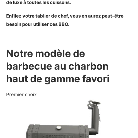
de luxe à toutes les cuissons.
Mon avis sur le Hellrazr Yama
Avantages et inconvénients du Hellrazr Yama
Enfilez votre tablier de chef, vous en aurez peut-être
Les plus
besoin pour utiliser ces BBQ.
Les moins
Notre verdict sur le Hellrazr Yama
Les alternatives pour acheter un barbecue au
Notre modèle de
charbon haut de gamme
Présentation du Coyote C1CH36
barbecue au charbon
Les caractéristiques principales du Coyote
haut de gamme favori
C1CH36
Démonstration photo du Coyote C1CH36
Mon avis sur le Coyote C1CH36
Premier choix
Avantages et inconvénients du Coyote
C1CH36
Les plus
Les moins
Notre verdict sur le Coyote C1CH36