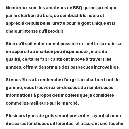
Présentation du Kamado Joe Big Joe III
Nombreux sont les amateurs de BBQ qui ne jurent que
Les caractéristiques principales du Kamado
par le charbon de bois, ce combustible noble et
Joe Big Joe III
apprécié depuis belle lurette pour le goût unique et la
Démonstration photo du Kamado Joe Big Joe
chaleur intense qu’il produit.
III
Mon avis sur le Kamado Joe Big Joe III
Bien qu’il soit entièrement possible de mettre la main sur
Avantages et inconvénients du Kamado Joe
un appareil au charbon peu dispendieux, mais de
Big Joe III
qualité, certains fabricants ont innové à travers les
Les plus
années, offrant désormais des barbecues incroyables.
Les moins
Notre verdict sur le Kamado Joe Big Joe III
Si vous êtes à la recherche d’un gril au charbon haut de
gamme, vous trouverez ci-dessous de nombreuses
Notre choix pour un barbecue au charbon haut de
gamme portatif
informations à propos des modèles que je considère
Présentation du Hellrazr Yama
comme les meilleurs sur le marché.
Les caractéristiques principales du Hellrazr
Plusieurs types de grils seront présentés, ayant chacun
Yama
des caractéristiques différentes, et assurant une touche
Démonstration vidéo de la gamme Hellrazr