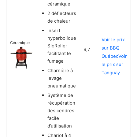
céramique
2 déflecteurs
de chaleur
Insert
hyperbolique
Voir le prix
Céramique
SloRoller
sur BBQ
9,7
facilitant le
Québec
Voir
fumage
le prix sur
Charnière à
Tanguay
levage
pneumatique
Système de
récupération
des cendres
facile
d’utilisation
Chariot à 4