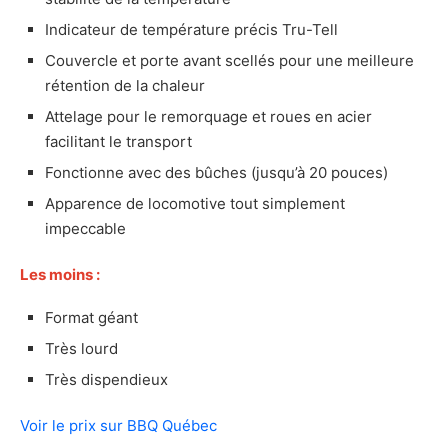
Notre verdict sur le Hamrforge Old Iron
Indicateur de température précis Tru-Tell
Sides
Couvercle et porte avant scellés pour une meilleure
Présentation du PK Grill PK360
rétention de la chaleur
Les caractéristiques principales du PK Grill
Attelage pour le remorquage et roues en acier
PK360
facilitant le transport
Démonstration photo et vidéo du PK Grill
Fonctionne avec des bûches (jusqu’à 20 pouces)
PK360
Apparence de locomotive tout simplement
Mon avis sur le PK Grill PK360
impeccable
Avantages et inconvénients du PK Grill
PK360
Les moins :
Les plus
Les moins
Format géant
Notre verdict sur le PK Grill PK360
Très lourd
Présentation du Kamado Joe Classic Joe III 18
Très dispendieux
po
Les caractéristiques principales du Kamado
Voir le prix sur BBQ Québec
Joe Classic Joe III 18 po