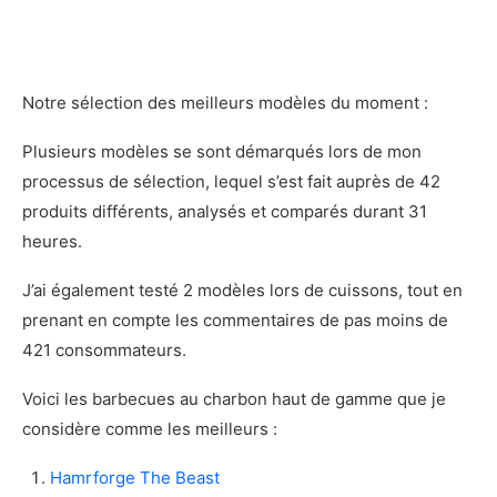
Démonstration photo du Kamado Joe
Classic Joe III 18 po
Mon avis sur le Kamado Joe Classic Joe III 18
Notre sélection des meilleurs modèles du moment :
po
Avantages et inconvénients du Kamado Joe
Plusieurs modèles se sont démarqués lors de mon
Classic Joe III 18 po
processus de sélection, lequel s’est fait auprès de 42
Les plus
produits différents, analysés et comparés durant 31
Les moins
heures.
Notre verdict sur le Kamado Joe Classic
Joe III 18 po
J’ai également testé 2 modèles lors de cuissons, tout en
Notre approche
prenant en compte les commentaires de pas moins de
Notre méthode
421 consommateurs.
À savoir avant d’acheter un un barbecue au
charbon haut de gamme
Voici les barbecues au charbon haut de gamme que je
Quels sont les avantages de la cuisson sur
considère comme les meilleurs :
charbon de bois?
Hamrforge The Beast
Quels sont les désavantages de la cuisson