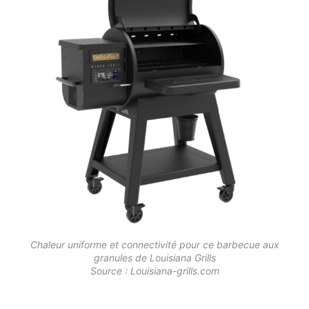
Chaleur uniforme et connectivité pour ce barbecue aux
granules de Louisiana Grills
Source : Louisiana-grills.com