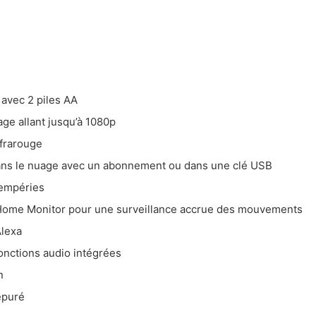
d’acheter une caméra de surveillance extérieure
améra filaire ou sans-fil?
hoisir une caméra qui enregistre en continu?
 peux utiliser une caméra de surveillance intérieure à l’extérieur?
 choix pour acheter une caméra de surveillance extérieure
 avec 2 piles AA
’image
age allant jusqu’à 1080p
nfrarouge
ans le nuage avec un abonnement ou dans une clé USB
se
tempéries
 Home Monitor pour une surveillance accrue des mouvements
Alexa
onctions audio intégrées
n
épuré