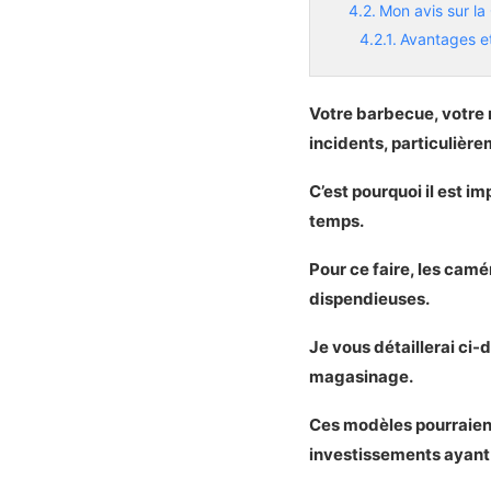
Mon avis sur la
Avantages et
Les plus
Les moins
Votre barbecue, votre m
Notre verdic
incidents, particulière
Notre choix pour u
C’est pourquoi il est 
Présentation d
temps.
Les caractér
Démonstrati
Pour ce faire, les camé
Mon avis sur l
dispendieuses.
Avantages e
Les plus
Je vous détaillerai ci-
Les moins
magasinage.
Notre verdi
Ces modèles pourraient
Les alternatives p
investissements ayant 
Présentation de 