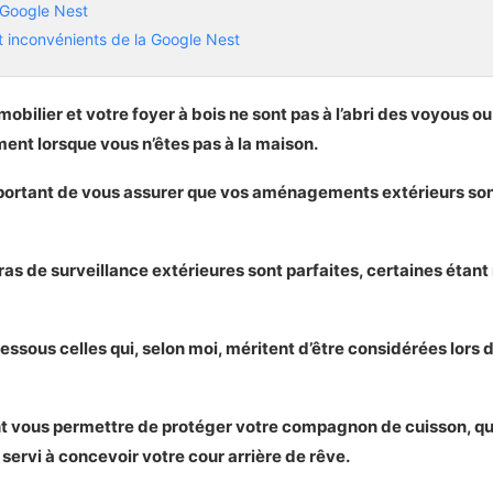
 Google Nest
 inconvénients de la Google Nest
obilier et votre foyer à bois ne sont pas à l’abri des voyous 
t sur la Google Nest
ment lorsque vous n’êtes pas à la maison.
ne caméra de surveillance extérieure à petit budget
important de vous assurer que vos aménagements extérieurs sont
e la Wyze Cam V3
istiques principales de la Wyze Cam V3
on photo et vidéo de la Wyze Cam V3
ras de surveillance extérieures sont parfaites, certaines étan
a Wyze Cam V3
t inconvénients de la Wyze Cam V3
dessous celles qui, selon moi, méritent d’être considérées lors
ct sur la Wyze Cam V3
 vous permettre de protéger votre compagnon de cuisson, que
our acheter une caméra de surveillance extérieure
servi à concevoir votre cour arrière de rêve.
la Arlo Essential Spotlight