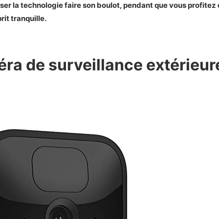
stiques principales de la Arlo Essential Spotlight
sser la technologie faire son boulot, pendant que vous profitez 
n photo et vidéo de la Arlo Essential Spotlight
it tranquille.
Arlo Essential Spotlight
 inconvénients de la Arlo Essential Spotlight
ra de surveillance extérieure
t sur la Arlo Essential Spotlight
es eufyCam 2C
istiques principales des eufyCam 2C
on photo du Kamado Joe Kettle
es eufyCam 2C
t inconvénients des eufyCam 2C
ct sur les eufyCam 2C
de la CHORTAU SE2000
ristiques principales de la CHORTAU SE2000