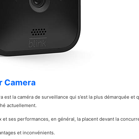
ion photo de la CHORTAU SE2000
la CHORTAU SE2000
t inconvénients de la CHORTAU SE2000
ict sur la CHORTAU SE2000
 la Ring Spotlight Cam
stiques principales de la Ring Spotlight Cam
on photo de la Ring Spotlight Cam
or Camera
 Ring Spotlight Cam
 inconvénients de la Ring Spotlight Cam
a est la caméra de surveillance qui s’est la plus démarquée et
ché actuellement.
ct sur la Ring Spotlight Cam
x et ses performances, en général, la placent devant la concurr
antages et inconvénients.