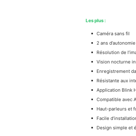
À savoir avant 
Choisir une c
Les plus :
Devrais-je c
Est-ce que je
Caméra sans fil
Nos critères de
2 ans d’autonomie
La qualité d
Résolution de l’im
Le prix
Vision nocturne i
La durabilité
Enregistrement d
La robustes
Nos sources
Résistante aux in
Application Blink
Compatible avec 
Haut-parleurs et f
Facile d’installatio
Design simple et 