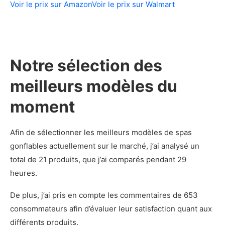
Voir le prix sur Amazon
Voir le prix sur Walmart
Est-ce que je peux utiliser mon spa gonflable
en hiver?
Nos critères de choix pour acheter un spa
gonflable
Notre sélection des
Le confort
Le prix
meilleurs modèles du
Le chauffage
moment
La robustesse
Nos sources
Afin de sélectionner les meilleurs modèles de spas
gonflables actuellement sur le marché, j’ai analysé un
total de 21 produits, que j’ai comparés pendant 29
heures.
De plus, j’ai pris en compte les commentaires de 653
consommateurs afin d’évaluer leur satisfaction quant aux
différents produits.