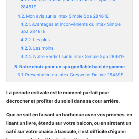
28481E
Mon avis sur le Intex Simple Spa 28481E
Avantages et inconvénients du Intex Simple
Spa 28481E
Les plus
Les moins
Notre verdict sur le Intex Simple Spa 28481E
Notre choix pour un spa gonflable haut de gamme
Présentation du Intex Greywood Deluxe 28439E
Les caractéristiques principales du Intex
Greywood Deluxe 28439E
La période estivale est le moment parfait pour
Démonstration photo du Intex Greywood
décrocher et profiter du soleil dans sa cour arrière.
Deluxe 28439E
Que ce soit en faisant un barbecue avec vos proches, en
Mon avis sur le Intex Greywood Deluxe 28439E
lisant un livre, étendu sur votre balcon, ou en sirotant un
Avantages et inconvénients du Intex
Greywood Deluxe 28439E
café sur votre chaise à bascule, il est difficile d’égaler
Les plus