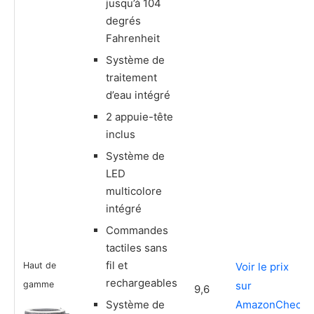
jusqu’à 104
degrés
Fahrenheit
Système de
traitement
d’eau intégré
2 appuie-tête
inclus
Système de
LED
multicolore
intégré
Commandes
tactiles sans
fil et
Haut de
Voir le prix
rechargeables
gamme
sur
9,6
Système de
Amazon
Check