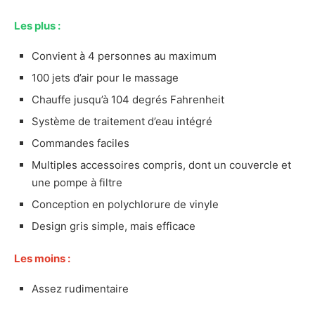
Présentation du Bestway SaluSpa Hawaii AirJet
Les plus :
Les caractéristiques principales du Bestway
SaluSpa Hawaii AirJet
Convient à 4 personnes au maximum
Mon avis sur le Bestway SaluSpa Hawaii AirJet
100 jets d’air pour le massage
Avantages et inconvénients du Bestway
Chauffe jusqu’à 104 degrés Fahrenheit
SaluSpa Hawaii AirJet
Système de traitement d’eau intégré
Les plus
Commandes faciles
Les moins
Notre verdict sur le Bestway SaluSpa Hawaii
Multiples accessoires compris, dont un couvercle et
AirJet
une pompe à filtre
Notre approche
Conception en polychlorure de vinyle
Notre méthode
Design gris simple, mais efficace
À savoir avant d’acheter un spa gonflable
Les moins :
Quels sont les avantages des spas
gonflables?
Assez rudimentaire
Quels sont les inconvénients des spas
gonflables?