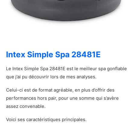
Avantages et inconvénients du Intex PureSpa
Plus 28429E
Les plus
Les moins
Notre verdict sur le Intex PureSpa Plus
28429E
Présentation du Bestway SaluSpa Miami AirJet
Intex Simple Spa 28481E
Les caractéristiques principales du Bestway
SaluSpa Miami AirJet
Le Intex Simple Spa 28481E est le meilleur spa gonflable
Démonstration photo du Bestway SaluSpa
que j’ai pu découvrir lors de mes analyses.
Miami AirJet
Mon avis sur le Bestway SaluSpa Miami AirJet
Celui-ci est de format agréable, en plus d’offrir des
Avantages et inconvénients du Bestway
performances hors pair, pour une somme qui s’avère
SaluSpa Miami AirJet
assez convenable.
Les plus
Les moins
Voici ses caractéristiques principales.
Notre verdict sur le Bestway SaluSpa Miami
AirJet