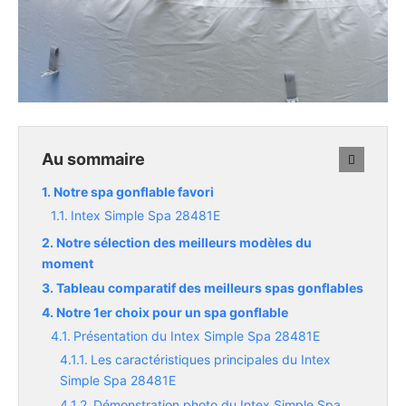
Au sommaire
Notre spa gonflable favori
Intex Simple Spa 28481E
Notre sélection des meilleurs modèles du
moment
Tableau comparatif des meilleurs spas gonflables
Notre 1er choix pour un spa gonflable
Présentation du Intex Simple Spa 28481E
Les caractéristiques principales du Intex
Simple Spa 28481E
Démonstration photo du Intex Simple Spa