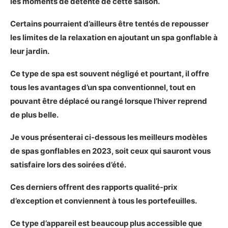
les moments de détente de cette saison.
Les moins
Certains pourraient d’ailleurs être tentés de repousser
Notre verdict sur le Intex Greywood Deluxe
les limites de la relaxation en ajoutant un spa gonflable à
28439E
leur jardin.
Notre choix pour un spa gonflable le plus complet
Présentation du MSPA MONT BLANC
Ce type de spa est souvent négligé et pourtant, il offre
Les caractéristiques principales du MSPA
tous les avantages d’un spa conventionnel, tout en
MONT BLANC
pouvant être déplacé ou rangé lorsque l’hiver reprend
Mon avis sur le MSPA MONT BLANC
de plus belle.
Avantages et inconvénients du MSPA MONT
BLANC
Je vous présenterai ci-dessous les meilleurs modèles
Les plus
de spas gonflables en 2023, soit ceux qui sauront vous
Les moins
satisfaire lors des soirées d’été.
Notre verdict sur le MSPA MONT BLANC
Ces derniers offrent des rapports qualité-prix
Notre choix pour un spa gonflable à petit budget
d’exception et conviennent à tous les portefeuilles.
Présentation du Bestway SaluSpa Honolulu AirJet
Les caractéristiques principales du Bestway
Ce type d’appareil est beaucoup plus accessible que