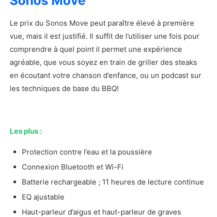
Sonos Move
Mon avis sur le W-KING Haut-parleur 50W
Le prix du Sonos Move peut paraître élevé à première
Avantages et inconvénients du W-KING Haut-
vue, mais il est justifié. Il suffit de l’utiliser une fois pour
parleur 50W
comprendre à quel point il permet une expérience
Les plus
agréable, que vous soyez en train de griller des steaks
Les moins
en écoutant votre chanson d’enfance, ou un podcast sur
Notre verdict sur le W-KING Haut-parleur
50W
les techniques de base du BBQ!
Présentation du Ultimate Ears Wonderboom 2
Les caractéristiques principales du Ultimate
Ears Wonderboom 2
Les plus :
Démonstration photo et vidéo du Ultimate
Ears Wonderboom 2
Protection contre l’eau et la poussière
Mon avis sur le Ultimate Ears Wonderboom 2
Connexion Bluetooth et Wi-Fi
Avantages et inconvénients du Ultimate Ears
Batterie rechargeable ; 11 heures de lecture continue
Wonderboom 2
EQ ajustable
Les plus
Haut-parleur d’aigus et haut-parleur de graves
Les moins