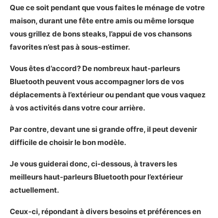
Mon avis sur le Pohopa EF-B210G
Que ce soit pendant que vous faites le ménage de votre
Avantages et inconvénients du Pohopa EF-
maison, durant une fête entre amis ou même lorsque
B210G
vous grillez de bons steaks, l’appui de vos chansons
Les plus
favorites n’est pas à sous-estimer.
Les moins
Vous êtes d’accord? De nombreux haut-parleurs
Notre verdict sur le Pohopa EF-B210G
Bluetooth peuvent vous accompagner lors de vos
Notre choix pour un haut-parleur Bluetooth
déplacements à l’extérieur ou pendant que vous vaquez
portable pour l’extérieur
à vos activités dans votre cour arrière.
Présentation du Bose SoundLink Micro
Les caractéristiques principales du Bose
Par contre, devant une si grande offre, il peut devenir
SoundLink Micro
difficile de choisir le bon modèle.
Démonstration photo et vidéo du Bose
SoundLink Micro
Je vous guiderai donc, ci-dessous, à travers les
Mon avis sur le Bose SoundLink Micro
meilleurs haut-parleurs Bluetooth pour l’extérieur
Avantages et inconvénients du Bose
actuellement.
SoundLink Micro
Les plus
Ceux-ci, répondant à divers besoins et préférences en