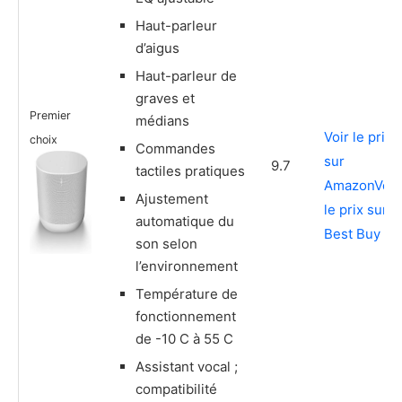
Haut-parleur
d’aigus
Haut-parleur de
graves et
Premier
médians
Voir le prix
choix
Commandes
sur
9.7
tactiles pratiques
Amazon
Voir
Ajustement
le prix sur
automatique du
Best Buy
son selon
l’environnement
Température de
fonctionnement
de -10 C à 55 C
Assistant vocal ;
compatibilité