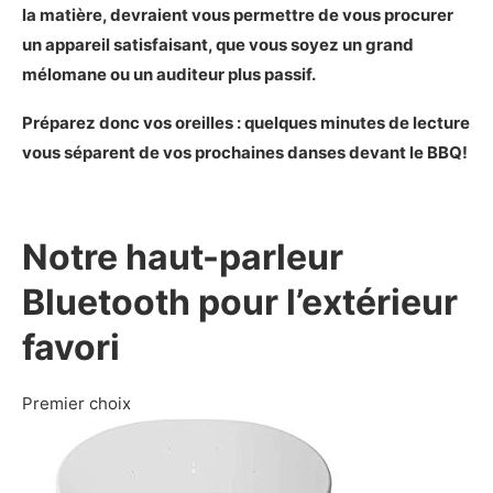
Les moins
la matière, devraient vous permettre de vous procurer
Notre verdict sur le Bose SoundLink Micro
un appareil satisfaisant, que vous soyez un grand
mélomane ou un auditeur plus passif.
Notre choix pour un haut-parleur Bluetooth pour
l’extérieur pas cher
Préparez donc vos oreilles : quelques minutes de lecture
Présentation du Dikaou Enceinte LED
vous séparent de vos prochaines danses devant le BBQ!
Les caractéristiques principales du Dikaou
Enceinte LED
Démonstration photo du Dikaou Enceinte LED
Notre haut-parleur
Mon avis sur le Dikaou Enceinte LED
Avantages et inconvénients du Dikaou
Bluetooth pour l’extérieur
Enceinte LED
Les plus
favori
Les moins
Notre verdict sur le Dikaou Enceinte LED
Premier choix
Les alternatives pour acheter un haut-parleur
Bluetooth pour l’extérieur
Présentation des haut-parleurs d’intérieur et