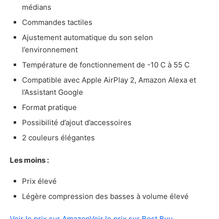
médians
Notre verdict sur le Ultimate Ears
Wonderboom 2
Commandes tactiles
Ajustement automatique du son selon
Notre approche
l’environnement
Notre méthode
À savoir avant d’acheter un haut-parleur
Température de fonctionnement de -10 C à 55 C
Bluetooth pour l’extérieur
Compatible avec Apple AirPlay 2, Amazon Alexa et
Est-ce que je peux utiliser un haut-parleur
l’Assistant Google
Bluetooth d’intérieur à l’extérieur?
Format pratique
Est-ce que les haut-parleurs puissants sont
Possibilité d’ajout d’accessoires
meilleurs?
Est-ce que les haut-parleurs moins chers
2 couleurs élégantes
sont toujours moins bons?
Les moins :
Nos critères de choix pour acheter un haut-
parleur Bluetooth pour l’extérieur
Prix élevé
La qualité du son
Légère compression des basses à volume élevé
La puissance
Le prix
Voir le prix sur Amazon
Voir le prix sur Best Buy