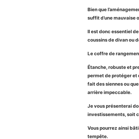
Les moins
Bien que l’aménagement 
Notre verdi
suffit d’une mauvaise 
Notre choix pour u
Il est donc essentiel d
Présentation d
coussins de divan ou d
Les caractér
Démonstrati
Le coffre de rangement 
Mon avis sur l
Avantages e
Étanche, robuste et pr
Les plus
permet de protéger et d
Les moins
fait des siennes ou qu
Notre verdi
arrière impeccable.
Les alternatives p
Je vous présenterai don
Présentation d
investissements, soit c
Les caractér
Démonstrati
Vous pourrez ainsi bâti
Mon avis sur l
tempête.