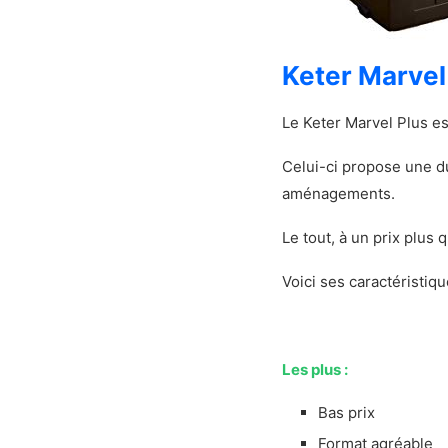
Avantages et
Les plus
Les moins
Keter Marvel
Notre verdic
Présentation d
Le Keter Marvel Plus es
Les caractér
Celui-ci propose une du
Démonstrat
aménagements.
Mon avis sur 
Avantages e
Le tout, à un prix plus
Les plus
Les moins
Voici ses caractéristiqu
Notre verdi
Notre approche
Notre méthode
Les plus :
À savoir avant d
Bas prix
Quel format 
Format agréable
Est-ce que je