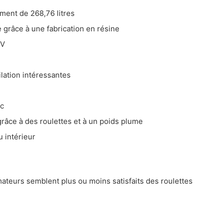
e peux ranger mon coffre de rangement d’extérieur à l’intérieur durant
ment de 268,76 litres
itaire d’utiliser mon coffre de rangement comme banc?
 grâce à une fabrication en résine
 choix pour acheter un coffre de rangement pour l’extérieur
UV
 de rangement
ilation intéressantes
se
nc
grâce à des roulettes et à un poids plume
 intérieur
teurs semblent plus ou moins satisfaits des roulettes