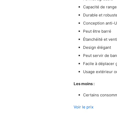
Est-ce que j
Capacité de range
Est-ce sécur
Durable et robuste
Nos critères de
Conception anti-
La capacité
Peut être barré
Le prix
Étanchéité et vent
La durabilité
Design élégant
La robustes
Peut servir de ba
Nos sources
Facile à déplacer 
Usage extérieur ou
Les moins :
Certains consomma
Voir le prix