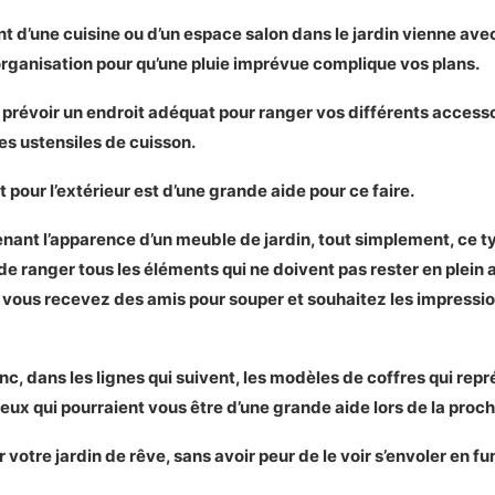
d’une cuisine ou d’un espace salon dans le jardin vienne avec s
ct sur le Keter Westwood
organisation pour qu’une pluie imprévue complique vos plans.
n coffre de rangement extérieur à bas prix
e prévoir un endroit adéquat pour ranger vos différents accesso
u Mini coffre Rubbermaid Roughneck
es ustensiles de cuisson.
istiques principales du Mini coffre Rubbermaid Roughneck
on photo du Mini coffre Rubbermaid Roughneck
pour l’extérieur est d’une grande aide pour ce faire.
e Mini coffre Rubbermaid Roughneck
t inconvénients du Mini coffre Rubbermaid Roughneck
enant l’apparence d’un meuble de jardin, tout simplement, ce
e ranger tous les éléments qui ne doivent pas rester en plein 
e vous recevez des amis pour souper et souhaitez les impressi
ct sur le Mini coffre Rubbermaid Roughneck
our acheter un coffre de rangement extérieur
c, dans les lignes qui suivent, les modèles de coffres qui repr
u Suncast DBW7300
eux qui pourraient vous être d’une grande aide lors de la proc
istiques principales du Suncast DBW7300
on photo du Suncast DBW7300
r votre jardin de rêve, sans avoir peur de le voir s’envoler en 
e Suncast DBW7300