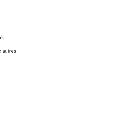
é.
x autres